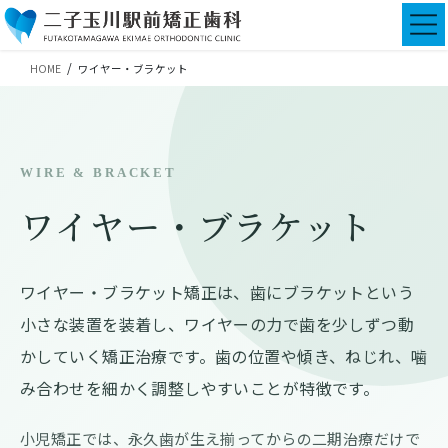
コ
ナ
ン
ビ
テ
ゲ
HOME
ワイヤー・ブラケット
ン
ー
ツ
シ
に
ョ
移
ン
動
に
WIRE & BRACKET
移
動
ワイヤー・ブラケット
ワイヤー・ブラケット矯正は、歯にブラケットという
小さな装置を装着し、ワイヤーの力で歯を少しずつ動
かしていく矯正治療です。歯の位置や傾き、ねじれ、噛
み合わせを細かく調整しやすいことが特徴です。
小児矯正では、永久歯が生え揃ってからの二期治療だけで