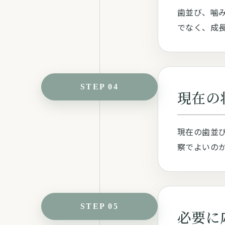
歯並び、噛
でなく、成
STEP 04
現在の
現在の歯並
察でよいの
STEP 05
必要に