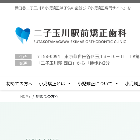
コ
ナ
世田谷二子玉川で小児矯正は子供の歯並び『小児矯正専門サイト』を
ン
ビ
テ
ゲ
ン
ー
ツ
シ
に
ョ
移
ン
動
に
〒158-0094 東京都世田谷区玉川3－10－11 TK第
住所
「二子玉川駅 西口」から「徒歩約2分」
移
交通
動
初めての方へ
小児矯正とは
小児矯正について
小児矯
HOME
初めての方へ