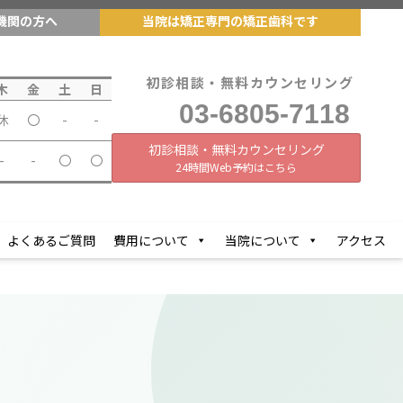
機関の方へ
当院は矯正専門の矯正歯科です
初診相談・無料カウンセリング
木
金
土
日
03-6805-7118
休
〇
-
-
初診相談・無料カウンセリング
-
-
〇
〇
24時間Web予約はこちら
よくあるご質問
費用について
当院について
アクセス