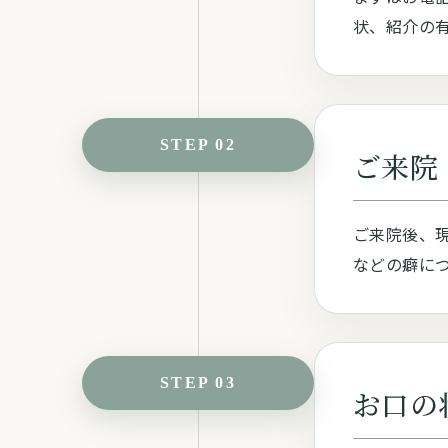
状、紹介の
STEP 02
ご来院
ご来院後、
などの癖に
STEP 03
お口の