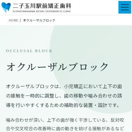
コ
ナ
ン
ビ
テ
ゲ
HOME
オクルーザルブロック
ン
ー
ツ
シ
に
ョ
移
ン
動
に
OCCLUSAL BLOCK
移
動
オクルーザルブロック
オクルーザルブロックは、小児矯正において上下の歯
の接触を一時的に調整し、歯の移動や噛み合わせの誘
導を行いやすくするための補助的な装置・設計です。
噛み合わせが深い、上下の歯が強く干渉している、反対咬
合や交叉咬合の改善時に歯の動きを妨げる接触があるなど