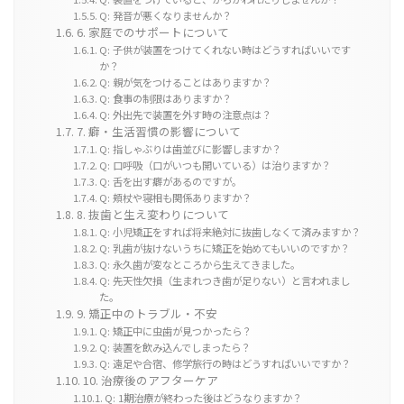
Q: 発音が悪くなりませんか？
6. 家庭でのサポートについて
Q: 子供が装置をつけてくれない時はどうすればいいです
か？
Q: 親が気をつけることはありますか？
Q: 食事の制限はありますか？
Q: 外出先で装置を外す時の注意点は？
7. 癖・生活習慣の影響について
Q: 指しゃぶりは歯並びに影響しますか？
Q: 口呼吸（口がいつも開いている）は治りますか？
Q: 舌を出す癖があるのですが。
Q: 頬杖や寝相も関係ありますか？
8. 抜歯と生え変わりについて
Q: 小児矯正をすれば将来絶対に抜歯しなくて済みますか？
Q: 乳歯が抜けないうちに矯正を始めてもいいのですか？
Q: 永久歯が変なところから生えてきました。
Q: 先天性欠損（生まれつき歯が足りない）と言われまし
た。
9. 矯正中のトラブル・不安
Q: 矯正中に虫歯が見つかったら？
Q: 装置を飲み込んでしまったら？
Q: 遠足や合宿、修学旅行の時はどうすればいいですか？
10. 治療後のアフターケア
Q: 1期治療が終わった後はどうなりますか？