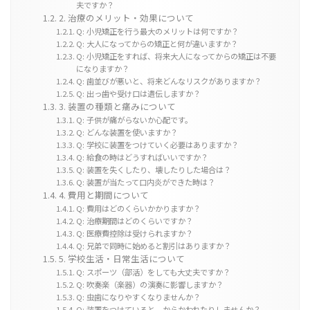
夫ですか？
2. 治療のメリット・効果について
Q: 小児矯正を行う最大のメリットは何ですか？
Q: 大人になってからの矯正と何が違いますか？
Q: 小児矯正をすれば、将来大人になってからの矯正は不要
になりますか？
Q: 歯並びが悪いと、将来どんなリスクがありますか？
Q: 出っ歯や受け口は遺伝しますか？
3. 装置の種類と痛みについて
Q: 子供が痛がらないか心配です。
Q: どんな装置を使いますか？
Q: 学校に装置をつけていく必要はありますか？
Q: 給食の時はどうすればいいですか？
Q: 装置を失くしたり、壊したりした場合は？
Q: 装置が当たって口内炎ができた時は？
4. 費用と期間について
Q: 費用はどのくらいかかりますか？
Q: 治療期間はどのくらいですか？
Q: 医療費控除は受けられますか？
Q: 兄弟で同時に始めると割引はありますか？
5. 学校生活・日常生活について
Q: スポーツ（部活）をしても大丈夫ですか？
Q: 吹奏楽（楽器）の演奏に影響しますか？
Q: 虫歯になりやすくなりませんか？
Q: 装置をつけていると、からかわれたりしませんか？