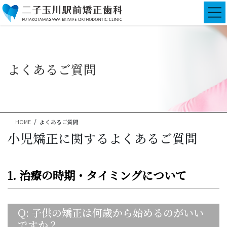
コ
ナ
ン
ビ
テ
ゲ
ン
ー
ツ
シ
に
ョ
よくあるご質問
移
ン
動
に
移
動
HOME
よくあるご質問
小児矯正に関するよくあるご質問
1. 治療の時期・タイミングについて
Q: 子供の矯正は何歳から始めるのがいい
ですか？