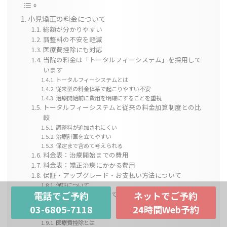
小児矯正の料金について
総額が分かりやすい
調整料の不安を軽減
医療費控除にも対応
当院の料金は「トータルフィーシステム」を採用して
います
トータルフィーシステムとは
従来型の料金体系で起こりやすい不安
治療開始前に費用を明確にすることを重視
トータルフィーシステムと従来の料金加算制度との比
較
調整料が追加されにくい
治療計画を立てやすい
保定まで含めて考えられる
料金表：治療開始までの費用
料金表：矯正治療にかかる費用
保証・アップグレード・お支払い方法について
保証について
電話でご予約
ネットでご予約
アップグレードについて
お支払い方法について
03-6805-7118
24時間Web予約
医療費控除について
医療費控除とは