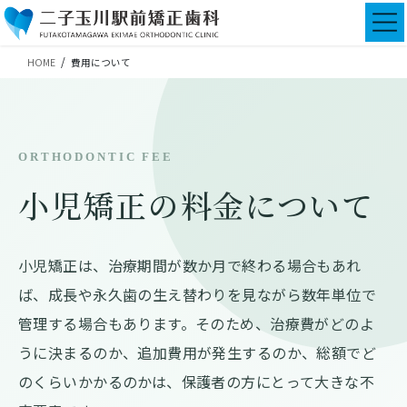
コ
ナ
ン
ビ
テ
ゲ
HOME
費用について
ン
ー
ツ
シ
に
ョ
移
ン
動
に
ORTHODONTIC FEE
移
動
小児矯正の料金について
小児矯正は、治療期間が数か月で終わる場合もあれ
ば、成長や永久歯の生え替わりを見ながら数年単位で
管理する場合もあります。そのため、治療費がどのよ
うに決まるのか、追加費用が発生するのか、総額でど
のくらいかかるのかは、保護者の方にとって大きな不