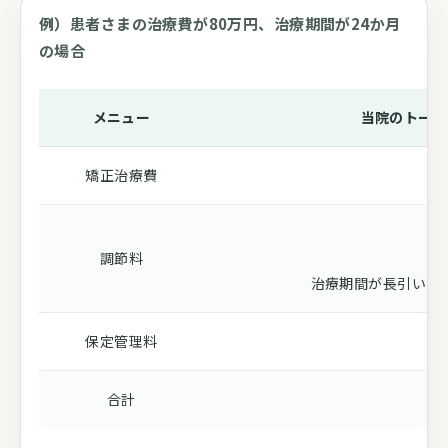
例）患者さまの治療費が80万円、治療期間が24か月
の場合
メニュー
当院のトータ
矯正治療費
¥8
調節料
治療期間が長引いて
保定管理料
合計
¥8