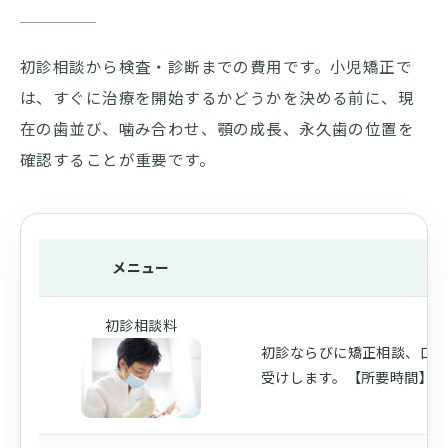
初診相談から検査・診断までの費用です。小児矯正で
は、すぐに治療を開始するかどうかを決める前に、現
在の歯並び、噛み合わせ、顎の成長、永久歯の位置を
確認することが重要です。
メニュー
内
初診相談料
初診ならびに矯正相談、口
受けします。【所要時間】30