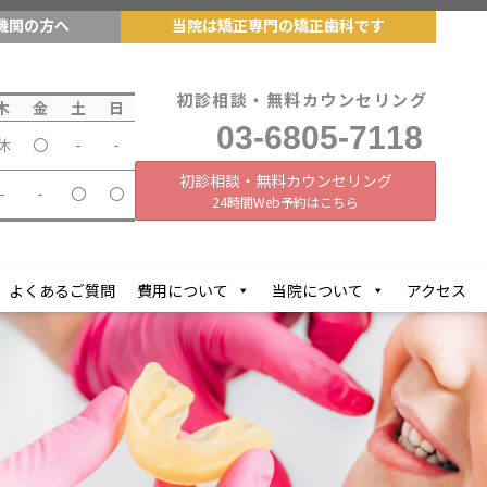
機関の方へ
当院は矯正専門の矯正歯科です
初診相談・無料カウンセリング
木
金
土
日
03-6805-7118
休
〇
-
-
初診相談・無料カウンセリング
-
-
〇
〇
24時間Web予約はこちら
よくあるご質問
費用について
当院について
アクセス