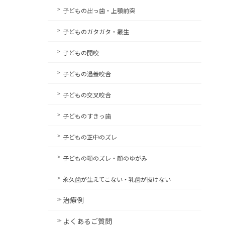
子どもの出っ歯・上顎前突
子どものガタガタ・叢生
子どもの開咬
子どもの過蓋咬合
子どもの交叉咬合
子どものすきっ歯
子どもの正中のズレ
子どもの顎のズレ・顔のゆがみ
永久歯が生えてこない・乳歯が抜けない
治療例
よくあるご質問