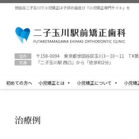
コ
ナ
世田谷二子玉川で小児矯正は子供の歯並び『小児矯正専門サイト』を
ン
ビ
テ
ゲ
ン
ー
ツ
シ
に
ョ
移
ン
動
に
〒158-0094 東京都世田谷区玉川3－10－11 TK第
住所
「二子玉川駅 西口」から「徒歩約2分」
移
交通
動
初めての方へ
小児矯正とは
小児矯正について
小児矯
治療例