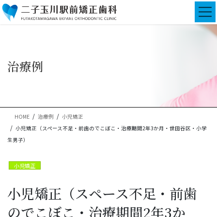
コ
ナ
ン
ビ
テ
ゲ
ン
ー
ツ
シ
に
ョ
治療例
移
ン
動
に
移
動
HOME
治療例
小児矯正
小児矯正（スペース不足・前歯のでこぼこ・治療期間2年3か月・世田谷区・小学
生男子）
小児矯正
小児矯正（スペース不足・前歯
のでこぼこ・治療期間2年3か