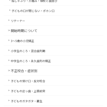
指しゃぶり・爪噛み・頬杖と歯並び
子どもの口が閉じない・ポカン口
リテーナー
開始時期について
3〜5歳の小児矯正
小学生のころ・混合歯列期
中学生のころ・永久歯列の矯正
不正咬合・症状別
子どもの受け口・反対咬合
子どもの出っ歯・上顎前突
子どものガタガタ・叢生