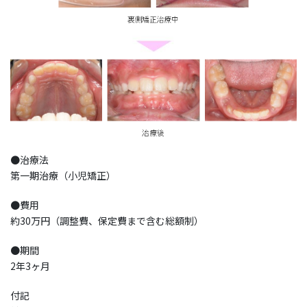
●治療法
第一期治療（小児矯正）
●費用
約30万円（調整費、保定費まで含む総額制）
●期間
2年3ヶ月
付記