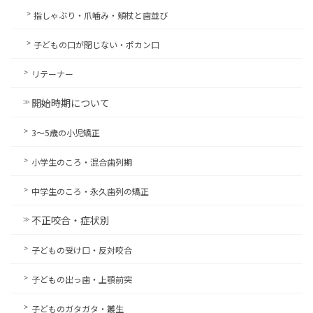
指しゃぶり・爪噛み・頬杖と歯並び
子どもの口が閉じない・ポカン口
リテーナー
開始時期について
3〜5歳の小児矯正
小学生のころ・混合歯列期
中学生のころ・永久歯列の矯正
不正咬合・症状別
子どもの受け口・反対咬合
子どもの出っ歯・上顎前突
子どものガタガタ・叢生