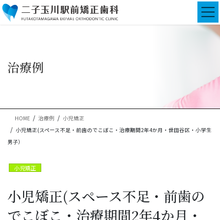
コ
ナ
ン
ビ
テ
ゲ
ン
ー
ツ
シ
に
ョ
治療例
移
ン
動
に
移
動
HOME
治療例
小児矯正
小児矯正(スペース不足・前歯のでこぼこ・治療期間2年4か月・世田谷区・小学生
男子）
小児矯正
小児矯正(スペース不足・前歯の
でこぼこ・治療期間2年4か月・