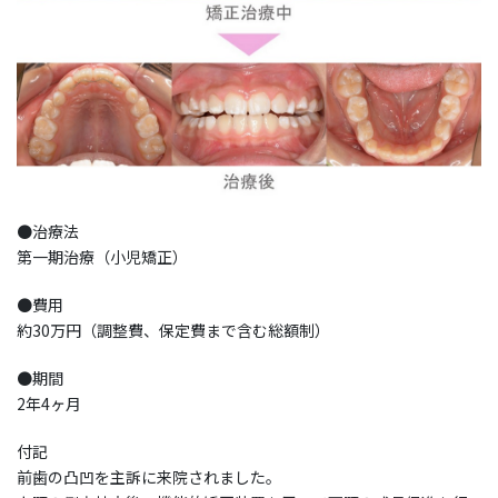
●治療法
第一期治療（小児矯正）
●費用
約30万円（調整費、保定費まで含む総額制）
●期間
2年4ヶ月
付記
前歯の凸凹を主訴に来院されました。