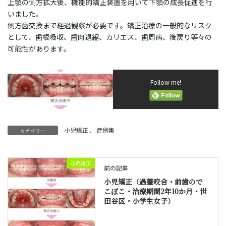
上顎の側方拡大後、機能的矯正装置を用いて下顎の成長促進を行
いました。
側方歯交換まで経過観察が必要です。矯正治療の一般的なリスク
として、歯根吸収、歯肉退縮、カリエス、歯周病、後戻り等々の
可能性があります。
Follow me!
小児矯正
、
症例集
カテゴリー
小児矯正
前の記事
小児矯正（過蓋咬合・前歯ので
こぼこ・治療期間2年10か月・世
田谷区・小学生女子）