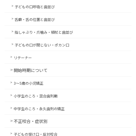
子どもの口呼吸と歯並び
舌癖・舌の位置と歯並び
指しゃぶり・爪噛み・頬杖と歯並び
子どもの口が閉じない・ポカン口
リテーナー
開始時期について
3〜5歳の小児矯正
小学生のころ・混合歯列期
中学生のころ・永久歯列の矯正
不正咬合・症状別
子どもの受け口・反対咬合