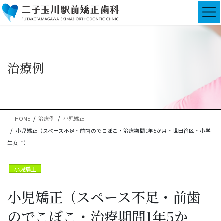
コ
ナ
ン
ビ
テ
ゲ
ン
ー
ツ
シ
に
ョ
治療例
移
ン
動
に
移
動
HOME
治療例
小児矯正
小児矯正（スペース不足・前歯のでこぼこ・治療期間1年5か月・世田谷区・小学
生女子）
小児矯正
小児矯正（スペース不足・前歯
のでこぼこ・治療期間1年5か