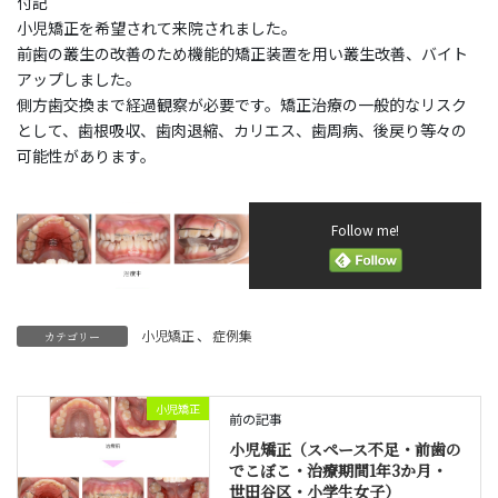
付記
小児矯正を希望されて来院されました。
前歯の叢生の改善のため機能的矯正装置を用い叢生改善、バイト
アップしました。
側方歯交換まで経過観察が必要です。矯正治療の一般的なリスク
として、歯根吸収、歯肉退縮、カリエス、歯周病、後戻り等々の
可能性があります。
Follow me!
小児矯正
、
症例集
カテゴリー
小児矯正
前の記事
小児矯正（スペース不足・前歯の
でこぼこ・治療期間1年3か月・
世田谷区・小学生女子）